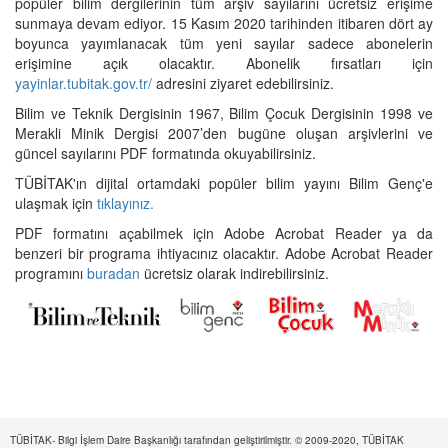
popüler bilim dergilerinin tüm arşiv sayılarını ücretsiz erişime
sunmaya devam ediyor. 15 Kasım 2020 tarihinden itibaren dört ay
boyunca yayımlanacak tüm yeni sayılar sadece abonelerin
erişimine açık olacaktır. Abonelik fırsatları için
yayinlar.tubitak.gov.tr/
adresini ziyaret edebilirsiniz.
Bilim ve Teknik Dergisinin 1967, Bilim Çocuk Dergisinin 1998 ve
Merakli Minik Dergisi 2007’den bugüne oluşan arşivlerini ve
güncel sayılarını PDF formatında okuyabilirsiniz.
TÜBİTAK'ın dijital ortamdaki popüler bilim yayını Bilim Genç'e
ulaşmak için
tıklayınız.
PDF formatını açabilmek için Adobe Acrobat Reader ya da
benzeri bir programa ihtiyacınız olacaktır. Adobe Acrobat Reader
programını
buradan
ücretsiz olarak indirebilirsiniz.
TÜBİTAK- Bilgi İşlem Daire Başkanlığı tarafından geliştirilmiştir. © 2009-2020, TÜBİTAK