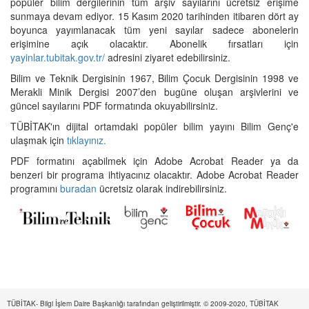
popüler bilim dergilerinin tüm arşiv sayılarını ücretsiz erişime
sunmaya devam ediyor. 15 Kasım 2020 tarihinden itibaren dört ay
boyunca yayımlanacak tüm yeni sayılar sadece abonelerin
erişimine açık olacaktır. Abonelik fırsatları için
yayinlar.tubitak.gov.tr/
adresini ziyaret edebilirsiniz.
Bilim ve Teknik Dergisinin 1967, Bilim Çocuk Dergisinin 1998 ve
Merakli Minik Dergisi 2007’den bugüne oluşan arşivlerini ve
güncel sayılarını PDF formatında okuyabilirsiniz.
TÜBİTAK'ın dijital ortamdaki popüler bilim yayını Bilim Genç'e
ulaşmak için
tıklayınız.
PDF formatını açabilmek için Adobe Acrobat Reader ya da
benzeri bir programa ihtiyacınız olacaktır. Adobe Acrobat Reader
programını
buradan
ücretsiz olarak indirebilirsiniz.
TÜBİTAK- Bilgi İşlem Daire Başkanlığı tarafından geliştirilmiştir. © 2009-2020, TÜBİTAK