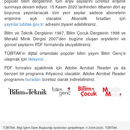
popüler bilim dergilerinin tüm arşiv sayılarını ücretsiz erişime
sunmaya devam ediyor. 15 Kasım 2020 tarihinden itibaren dört ay
boyunca yayımlanacak tüm yeni sayılar sadece abonelerin
erişimine açık olacaktır. Abonelik fırsatları için
yayinlar.tubitak.gov.tr/
adresini ziyaret edebilirsiniz.
Bilim ve Teknik Dergisinin 1967, Bilim Çocuk Dergisinin 1998 ve
Merakli Minik Dergisi 2007’den bugüne oluşan arşivlerini ve
güncel sayılarını PDF formatında okuyabilirsiniz.
TÜBİTAK'ın dijital ortamdaki popüler bilim yayını Bilim Genç'e
ulaşmak için
tıklayınız.
PDF formatını açabilmek için Adobe Acrobat Reader ya da
benzeri bir programa ihtiyacınız olacaktır. Adobe Acrobat Reader
programını
buradan
ücretsiz olarak indirebilirsiniz.
TÜBİTAK- Bilgi İşlem Daire Başkanlığı tarafından geliştirilmiştir. © 2009-2020, TÜBİTAK