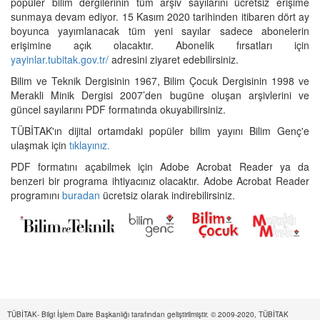
popüler bilim dergilerinin tüm arşiv sayılarını ücretsiz erişime
sunmaya devam ediyor. 15 Kasım 2020 tarihinden itibaren dört ay
boyunca yayımlanacak tüm yeni sayılar sadece abonelerin
erişimine açık olacaktır. Abonelik fırsatları için
yayinlar.tubitak.gov.tr/
adresini ziyaret edebilirsiniz.
Bilim ve Teknik Dergisinin 1967, Bilim Çocuk Dergisinin 1998 ve
Merakli Minik Dergisi 2007’den bugüne oluşan arşivlerini ve
güncel sayılarını PDF formatında okuyabilirsiniz.
TÜBİTAK'ın dijital ortamdaki popüler bilim yayını Bilim Genç'e
ulaşmak için
tıklayınız.
PDF formatını açabilmek için Adobe Acrobat Reader ya da
benzeri bir programa ihtiyacınız olacaktır. Adobe Acrobat Reader
programını
buradan
ücretsiz olarak indirebilirsiniz.
TÜBİTAK- Bilgi İşlem Daire Başkanlığı tarafından geliştirilmiştir. © 2009-2020, TÜBİTAK