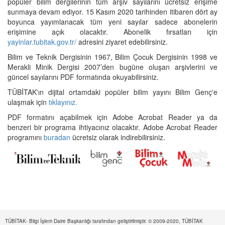
popüler bilim dergilerinin tüm arşiv sayılarını ücretsiz erişime
sunmaya devam ediyor. 15 Kasım 2020 tarihinden itibaren dört ay
boyunca yayımlanacak tüm yeni sayılar sadece abonelerin
erişimine açık olacaktır. Abonelik fırsatları için
yayinlar.tubitak.gov.tr/
adresini ziyaret edebilirsiniz.
Bilim ve Teknik Dergisinin 1967, Bilim Çocuk Dergisinin 1998 ve
Merakli Minik Dergisi 2007’den bugüne oluşan arşivlerini ve
güncel sayılarını PDF formatında okuyabilirsiniz.
TÜBİTAK'ın dijital ortamdaki popüler bilim yayını Bilim Genç'e
ulaşmak için
tıklayınız.
PDF formatını açabilmek için Adobe Acrobat Reader ya da
benzeri bir programa ihtiyacınız olacaktır. Adobe Acrobat Reader
programını
buradan
ücretsiz olarak indirebilirsiniz.
TÜBİTAK- Bilgi İşlem Daire Başkanlığı tarafından geliştirilmiştir. © 2009-2020, TÜBİTAK