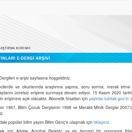
ergileri e-arşiv sayfasına hoşgeldiniz.
cilerde ve okurlarında araştırma yapma, soru sorma, merak etme 
sayılarını ücretsiz erişime sunmaya devam ediyor. 15 Kasım 2020 tari
 erişimine açık olacaktır. Abonelik fırsatları için
yayinlar.tubitak.gov.tr/
a
nin 1967, Bilim Çocuk Dergisinin 1998 ve Merakli Minik Dergisi 2007’
iz.
daki popüler bilim yayını Bilim Genç'e ulaşmak için
tıklayınız.
mek için Adobe Acrobat Reader ya da benzeri bir programa ihtiya