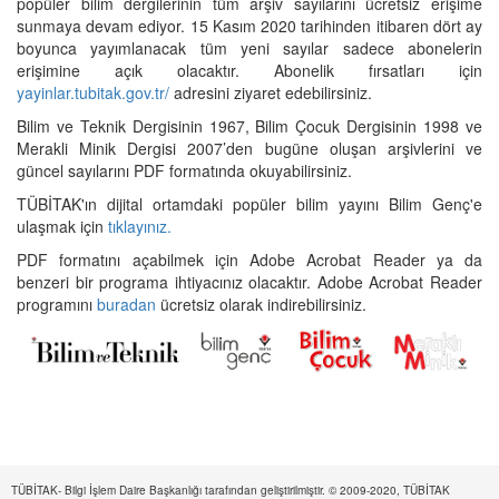
popüler bilim dergilerinin tüm arşiv sayılarını ücretsiz erişime
sunmaya devam ediyor. 15 Kasım 2020 tarihinden itibaren dört ay
boyunca yayımlanacak tüm yeni sayılar sadece abonelerin
erişimine açık olacaktır. Abonelik fırsatları için
yayinlar.tubitak.gov.tr/
adresini ziyaret edebilirsiniz.
Bilim ve Teknik Dergisinin 1967, Bilim Çocuk Dergisinin 1998 ve
Merakli Minik Dergisi 2007’den bugüne oluşan arşivlerini ve
güncel sayılarını PDF formatında okuyabilirsiniz.
TÜBİTAK'ın dijital ortamdaki popüler bilim yayını Bilim Genç'e
ulaşmak için
tıklayınız.
PDF formatını açabilmek için Adobe Acrobat Reader ya da
benzeri bir programa ihtiyacınız olacaktır. Adobe Acrobat Reader
programını
buradan
ücretsiz olarak indirebilirsiniz.
TÜBİTAK- Bilgi İşlem Daire Başkanlığı tarafından geliştirilmiştir. © 2009-2020, TÜBİTAK