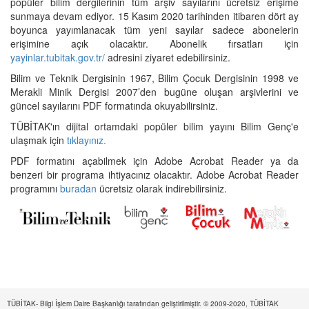
popüler bilim dergilerinin tüm arşiv sayılarını ücretsiz erişime
sunmaya devam ediyor. 15 Kasım 2020 tarihinden itibaren dört ay
boyunca yayımlanacak tüm yeni sayılar sadece abonelerin
erişimine açık olacaktır. Abonelik fırsatları için
yayinlar.tubitak.gov.tr/
adresini ziyaret edebilirsiniz.
Bilim ve Teknik Dergisinin 1967, Bilim Çocuk Dergisinin 1998 ve
Merakli Minik Dergisi 2007’den bugüne oluşan arşivlerini ve
güncel sayılarını PDF formatında okuyabilirsiniz.
TÜBİTAK'ın dijital ortamdaki popüler bilim yayını Bilim Genç'e
ulaşmak için
tıklayınız.
PDF formatını açabilmek için Adobe Acrobat Reader ya da
benzeri bir programa ihtiyacınız olacaktır. Adobe Acrobat Reader
programını
buradan
ücretsiz olarak indirebilirsiniz.
TÜBİTAK- Bilgi İşlem Daire Başkanlığı tarafından geliştirilmiştir. © 2009-2020, TÜBİTAK