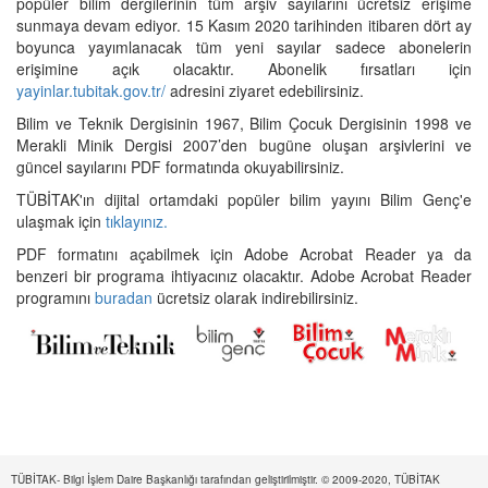
popüler bilim dergilerinin tüm arşiv sayılarını ücretsiz erişime
sunmaya devam ediyor. 15 Kasım 2020 tarihinden itibaren dört ay
boyunca yayımlanacak tüm yeni sayılar sadece abonelerin
erişimine açık olacaktır. Abonelik fırsatları için
yayinlar.tubitak.gov.tr/
adresini ziyaret edebilirsiniz.
Bilim ve Teknik Dergisinin 1967, Bilim Çocuk Dergisinin 1998 ve
Merakli Minik Dergisi 2007’den bugüne oluşan arşivlerini ve
güncel sayılarını PDF formatında okuyabilirsiniz.
TÜBİTAK'ın dijital ortamdaki popüler bilim yayını Bilim Genç'e
ulaşmak için
tıklayınız.
PDF formatını açabilmek için Adobe Acrobat Reader ya da
benzeri bir programa ihtiyacınız olacaktır. Adobe Acrobat Reader
programını
buradan
ücretsiz olarak indirebilirsiniz.
TÜBİTAK- Bilgi İşlem Daire Başkanlığı tarafından geliştirilmiştir. © 2009-2020, TÜBİTAK