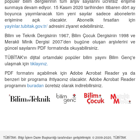
popüler bilim dergilerinin tüm arşiv sayılarını ücretsiz erişime
sunmaya devam ediyor. 15 Kasım 2020 tarihinden itibaren dört ay
boyunca yayımlanacak tüm yeni sayılar sadece abonelerin
erişimine açık olacaktır. Abonelik fırsatları için
yayinlar.tubitak.gov.tr/
adresini ziyaret edebilirsiniz.
Bilim ve Teknik Dergisinin 1967, Bilim Çocuk Dergisinin 1998 ve
Merakli Minik Dergisi 2007’den bugüne oluşan arşivlerini ve
güncel sayılarını PDF formatında okuyabilirsiniz.
TÜBİTAK'ın dijital ortamdaki popüler bilim yayını Bilim Genç'e
ulaşmak için
tıklayınız.
PDF formatını açabilmek için Adobe Acrobat Reader ya da
benzeri bir programa ihtiyacınız olacaktır. Adobe Acrobat Reader
programını
buradan
ücretsiz olarak indirebilirsiniz.
TÜBİTAK- Bilgi İşlem Daire Başkanlığı tarafından geliştirilmiştir. © 2009-2020, TÜBİTAK