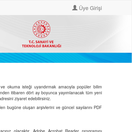
Üye Girişi
ve okuma isteği uyandırmak amacıyla popüler bilim
hinden itibaren dört ay boyunca yayımlanacak tüm yeni
dresini ziyaret edebilirsiniz.
den bugüne oluşan arşivlerini ve güncel sayılarını PDF
cınız olacaktır. Adobe Acrobat Reader programını