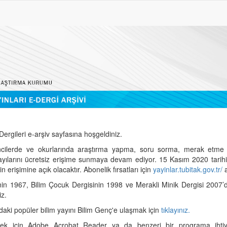
ergileri e-arşiv sayfasına hoşgeldiniz.
cilerde ve okurlarında araştırma yapma, soru sorma, merak etme 
sayılarını ücretsiz erişime sunmaya devam ediyor. 15 Kasım 2020 tari
 erişimine açık olacaktır. Abonelik fırsatları için
yayinlar.tubitak.gov.tr/
a
nin 1967, Bilim Çocuk Dergisinin 1998 ve Merakli Minik Dergisi 2007’
iz.
daki popüler bilim yayını Bilim Genç'e ulaşmak için
tıklayınız.
mek için Adobe Acrobat Reader ya da benzeri bir programa ihtiya