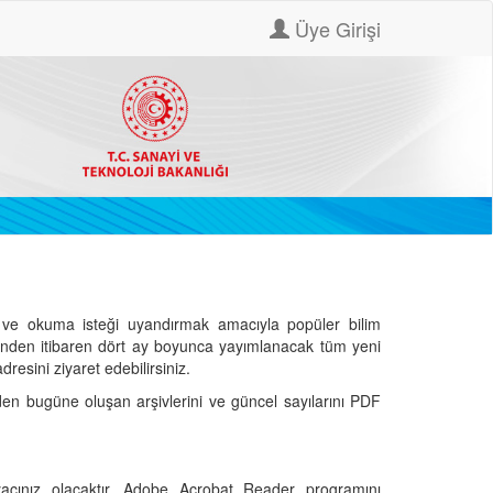
Üye Girişi
ve okuma isteği uyandırmak amacıyla popüler bilim
hinden itibaren dört ay boyunca yayımlanacak tüm yeni
dresini ziyaret edebilirsiniz.
den bugüne oluşan arşivlerini ve güncel sayılarını PDF
cınız olacaktır. Adobe Acrobat Reader programını