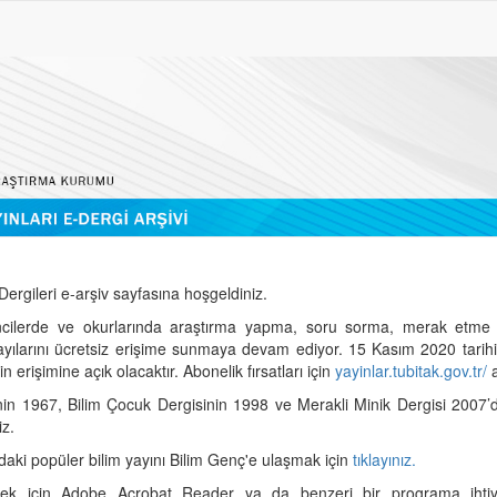
ergileri e-arşiv sayfasına hoşgeldiniz.
cilerde ve okurlarında araştırma yapma, soru sorma, merak etme 
sayılarını ücretsiz erişime sunmaya devam ediyor. 15 Kasım 2020 tari
 erişimine açık olacaktır. Abonelik fırsatları için
yayinlar.tubitak.gov.tr/
a
nin 1967, Bilim Çocuk Dergisinin 1998 ve Merakli Minik Dergisi 2007’
iz.
daki popüler bilim yayını Bilim Genç'e ulaşmak için
tıklayınız.
mek için Adobe Acrobat Reader ya da benzeri bir programa ihtiya