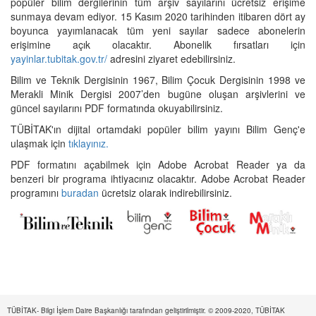
popüler bilim dergilerinin tüm arşiv sayılarını ücretsiz erişime
sunmaya devam ediyor. 15 Kasım 2020 tarihinden itibaren dört ay
boyunca yayımlanacak tüm yeni sayılar sadece abonelerin
erişimine açık olacaktır. Abonelik fırsatları için
yayinlar.tubitak.gov.tr/
adresini ziyaret edebilirsiniz.
Bilim ve Teknik Dergisinin 1967, Bilim Çocuk Dergisinin 1998 ve
Merakli Minik Dergisi 2007’den bugüne oluşan arşivlerini ve
güncel sayılarını PDF formatında okuyabilirsiniz.
TÜBİTAK'ın dijital ortamdaki popüler bilim yayını Bilim Genç'e
ulaşmak için
tıklayınız.
PDF formatını açabilmek için Adobe Acrobat Reader ya da
benzeri bir programa ihtiyacınız olacaktır. Adobe Acrobat Reader
programını
buradan
ücretsiz olarak indirebilirsiniz.
TÜBİTAK- Bilgi İşlem Daire Başkanlığı tarafından geliştirilmiştir. © 2009-2020, TÜBİTAK