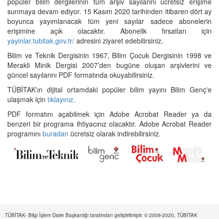
popüler bilim dergilerinin tüm arşiv sayılarını ücretsiz erişime
sunmaya devam ediyor. 15 Kasım 2020 tarihinden itibaren dört ay
boyunca yayımlanacak tüm yeni sayılar sadece abonelerin
erişimine açık olacaktır. Abonelik fırsatları için
yayinlar.tubitak.gov.tr/
adresini ziyaret edebilirsiniz.
Bilim ve Teknik Dergisinin 1967, Bilim Çocuk Dergisinin 1998 ve
Merakli Minik Dergisi 2007’den bugüne oluşan arşivlerini ve
güncel sayılarını PDF formatında okuyabilirsiniz.
TÜBİTAK'ın dijital ortamdaki popüler bilim yayını Bilim Genç'e
ulaşmak için
tıklayınız.
PDF formatını açabilmek için Adobe Acrobat Reader ya da
benzeri bir programa ihtiyacınız olacaktır. Adobe Acrobat Reader
programını
buradan
ücretsiz olarak indirebilirsiniz.
TÜBİTAK- Bilgi İşlem Daire Başkanlığı tarafından geliştirilmiştir. © 2009-2020, TÜBİTAK