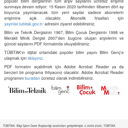
popüler bilim dergilerinin tüm arşiv sayılarını ücretsiz erişime
sunmaya devam ediyor. 15 Kasım 2020 tarihinden itibaren dört ay
boyunca yayımlanacak tüm yeni sayılar sadece abonelerin
erişimine açık olacaktır. Abonelik fırsatları için
yayinlar.tubitak.gov.tr/
adresini ziyaret edebilirsiniz.
Bilim ve Teknik Dergisinin 1967, Bilim Çocuk Dergisinin 1998 ve
Merakli Minik Dergisi 2007’den bugüne oluşan arşivlerini ve
güncel sayılarını PDF formatında okuyabilirsiniz.
TÜBİTAK'ın dijital ortamdaki popüler bilim yayını Bilim Genç'e
ulaşmak için
tıklayınız.
PDF formatını açabilmek için Adobe Acrobat Reader ya da
benzeri bir programa ihtiyacınız olacaktır. Adobe Acrobat Reader
programını
buradan
ücretsiz olarak indirebilirsiniz.
TÜBİTAK- Bilgi İşlem Daire Başkanlığı tarafından geliştirilmiştir. © 2009-2020, TÜBİTAK