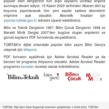
popüler bilim dergilerinin tüm arşiv sayılarını ücretsiz erişime
sunmaya devam ediyor. 15 Kasım 2020 tarihinden itibaren dört ay
boyunca yayımlanacak tüm yeni sayılar sadece abonelerin
erişimine açık olacaktır. Abonelik fırsatları için
yayinlar.tubitak.gov.tr/
adresini ziyaret edebilirsiniz.
Bilim ve Teknik Dergisinin 1967, Bilim Çocuk Dergisinin 1998 ve
Merakli Minik Dergisi 2007’den bugüne oluşan arşivlerini ve
güncel sayılarını PDF formatında okuyabilirsiniz.
TÜBİTAK'ın dijital ortamdaki popüler bilim yayını Bilim Genç'e
ulaşmak için
tıklayınız.
PDF formatını açabilmek için Adobe Acrobat Reader ya da
benzeri bir programa ihtiyacınız olacaktır. Adobe Acrobat Reader
programını
buradan
ücretsiz olarak indirebilirsiniz.
TÜBİTAK- Bilgi İşlem Daire Başkanlığı tarafından geliştirilmiştir. © 2009-2020, TÜBİTAK