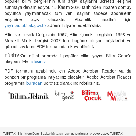
popüler bilim dergilerinin tüm arşiv sayılarını ücretsiz erişime
sunmaya devam ediyor. 15 Kasım 2020 tarihinden itibaren dört ay
boyunca yayımlanacak tüm yeni sayılar sadece abonelerin
erişimine açık olacaktır. Abonelik fırsatları için
yayinlar.tubitak.gov.tr/
adresini ziyaret edebilirsiniz.
Bilim ve Teknik Dergisinin 1967, Bilim Çocuk Dergisinin 1998 ve
Merakli Minik Dergisi 2007’den bugüne oluşan arşivlerini ve
güncel sayılarını PDF formatında okuyabilirsiniz.
TÜBİTAK'ın dijital ortamdaki popüler bilim yayını Bilim Genç'e
ulaşmak için
tıklayınız.
PDF formatını açabilmek için Adobe Acrobat Reader ya da
benzeri bir programa ihtiyacınız olacaktır. Adobe Acrobat Reader
programını
buradan
ücretsiz olarak indirebilirsiniz.
TÜBİTAK- Bilgi İşlem Daire Başkanlığı tarafından geliştirilmiştir. © 2009-2020, TÜBİTAK