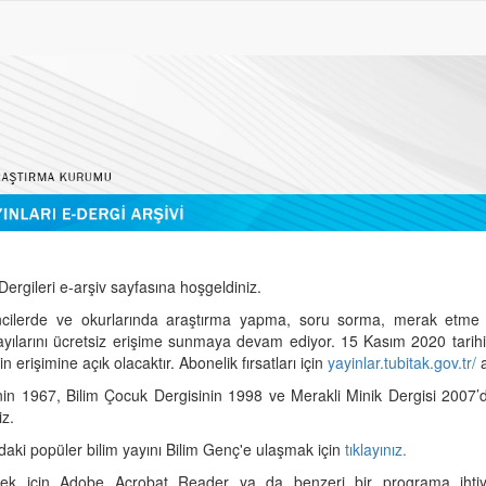
ergileri e-arşiv sayfasına hoşgeldiniz.
cilerde ve okurlarında araştırma yapma, soru sorma, merak etme 
sayılarını ücretsiz erişime sunmaya devam ediyor. 15 Kasım 2020 tari
 erişimine açık olacaktır. Abonelik fırsatları için
yayinlar.tubitak.gov.tr/
a
nin 1967, Bilim Çocuk Dergisinin 1998 ve Merakli Minik Dergisi 2007’
iz.
daki popüler bilim yayını Bilim Genç'e ulaşmak için
tıklayınız.
mek için Adobe Acrobat Reader ya da benzeri bir programa ihtiya