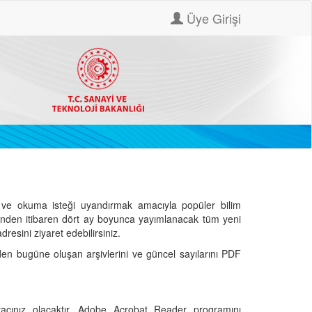
Üye Girişi
ve okuma isteği uyandırmak amacıyla popüler bilim
hinden itibaren dört ay boyunca yayımlanacak tüm yeni
dresini ziyaret edebilirsiniz.
den bugüne oluşan arşivlerini ve güncel sayılarını PDF
cınız olacaktır. Adobe Acrobat Reader programını