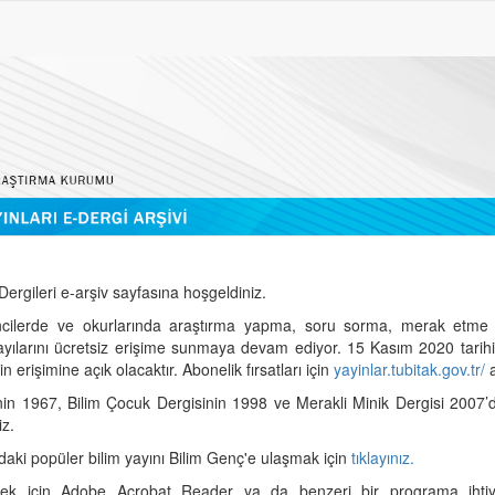
ergileri e-arşiv sayfasına hoşgeldiniz.
cilerde ve okurlarında araştırma yapma, soru sorma, merak etme 
sayılarını ücretsiz erişime sunmaya devam ediyor. 15 Kasım 2020 tari
 erişimine açık olacaktır. Abonelik fırsatları için
yayinlar.tubitak.gov.tr/
a
nin 1967, Bilim Çocuk Dergisinin 1998 ve Merakli Minik Dergisi 2007’
iz.
daki popüler bilim yayını Bilim Genç'e ulaşmak için
tıklayınız.
mek için Adobe Acrobat Reader ya da benzeri bir programa ihtiya