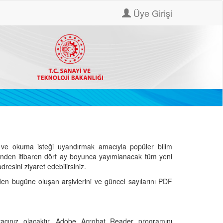
Üye Girişi
ve okuma isteği uyandırmak amacıyla popüler bilim
hinden itibaren dört ay boyunca yayımlanacak tüm yeni
dresini ziyaret edebilirsiniz.
den bugüne oluşan arşivlerini ve güncel sayılarını PDF
cınız olacaktır. Adobe Acrobat Reader programını