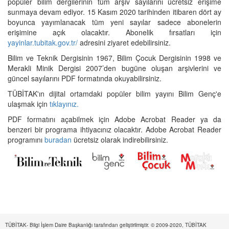
popüler bilim dergilerinin tüm arşiv sayılarını ücretsiz erişime
sunmaya devam ediyor. 15 Kasım 2020 tarihinden itibaren dört ay
boyunca yayımlanacak tüm yeni sayılar sadece abonelerin
erişimine açık olacaktır. Abonelik fırsatları için
yayinlar.tubitak.gov.tr/
adresini ziyaret edebilirsiniz.
Bilim ve Teknik Dergisinin 1967, Bilim Çocuk Dergisinin 1998 ve
Merakli Minik Dergisi 2007’den bugüne oluşan arşivlerini ve
güncel sayılarını PDF formatında okuyabilirsiniz.
TÜBİTAK'ın dijital ortamdaki popüler bilim yayını Bilim Genç'e
ulaşmak için
tıklayınız.
PDF formatını açabilmek için Adobe Acrobat Reader ya da
benzeri bir programa ihtiyacınız olacaktır. Adobe Acrobat Reader
programını
buradan
ücretsiz olarak indirebilirsiniz.
TÜBİTAK- Bilgi İşlem Daire Başkanlığı tarafından geliştirilmiştir. © 2009-2020, TÜBİTAK