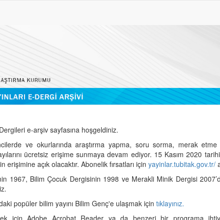
ergileri e-arşiv sayfasına hoşgeldiniz.
cilerde ve okurlarında araştırma yapma, soru sorma, merak etme 
sayılarını ücretsiz erişime sunmaya devam ediyor. 15 Kasım 2020 tari
 erişimine açık olacaktır. Abonelik fırsatları için
yayinlar.tubitak.gov.tr/
a
nin 1967, Bilim Çocuk Dergisinin 1998 ve Merakli Minik Dergisi 2007’
iz.
daki popüler bilim yayını Bilim Genç'e ulaşmak için
tıklayınız.
mek için Adobe Acrobat Reader ya da benzeri bir programa ihtiya