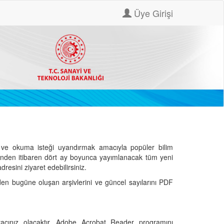
Üye Girişi
ve okuma isteği uyandırmak amacıyla popüler bilim
hinden itibaren dört ay boyunca yayımlanacak tüm yeni
dresini ziyaret edebilirsiniz.
den bugüne oluşan arşivlerini ve güncel sayılarını PDF
cınız olacaktır. Adobe Acrobat Reader programını