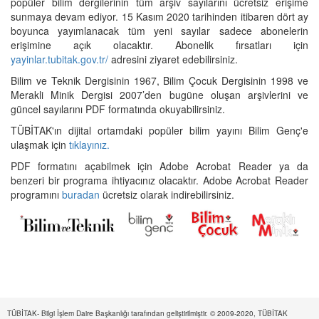
popüler bilim dergilerinin tüm arşiv sayılarını ücretsiz erişime
sunmaya devam ediyor. 15 Kasım 2020 tarihinden itibaren dört ay
boyunca yayımlanacak tüm yeni sayılar sadece abonelerin
erişimine açık olacaktır. Abonelik fırsatları için
yayinlar.tubitak.gov.tr/
adresini ziyaret edebilirsiniz.
Bilim ve Teknik Dergisinin 1967, Bilim Çocuk Dergisinin 1998 ve
Merakli Minik Dergisi 2007’den bugüne oluşan arşivlerini ve
güncel sayılarını PDF formatında okuyabilirsiniz.
TÜBİTAK'ın dijital ortamdaki popüler bilim yayını Bilim Genç'e
ulaşmak için
tıklayınız.
PDF formatını açabilmek için Adobe Acrobat Reader ya da
benzeri bir programa ihtiyacınız olacaktır. Adobe Acrobat Reader
programını
buradan
ücretsiz olarak indirebilirsiniz.
TÜBİTAK- Bilgi İşlem Daire Başkanlığı tarafından geliştirilmiştir. © 2009-2020, TÜBİTAK