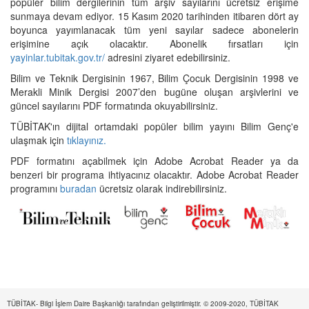
popüler bilim dergilerinin tüm arşiv sayılarını ücretsiz erişime
sunmaya devam ediyor. 15 Kasım 2020 tarihinden itibaren dört ay
boyunca yayımlanacak tüm yeni sayılar sadece abonelerin
erişimine açık olacaktır. Abonelik fırsatları için
yayinlar.tubitak.gov.tr/
adresini ziyaret edebilirsiniz.
Bilim ve Teknik Dergisinin 1967, Bilim Çocuk Dergisinin 1998 ve
Merakli Minik Dergisi 2007’den bugüne oluşan arşivlerini ve
güncel sayılarını PDF formatında okuyabilirsiniz.
TÜBİTAK'ın dijital ortamdaki popüler bilim yayını Bilim Genç'e
ulaşmak için
tıklayınız.
PDF formatını açabilmek için Adobe Acrobat Reader ya da
benzeri bir programa ihtiyacınız olacaktır. Adobe Acrobat Reader
programını
buradan
ücretsiz olarak indirebilirsiniz.
TÜBİTAK- Bilgi İşlem Daire Başkanlığı tarafından geliştirilmiştir. © 2009-2020, TÜBİTAK