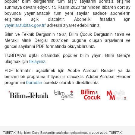
popüler bilim dergilerinin tüm arşiv sayılarını ücretsiz erişime
sunmaya devam ediyor. 15 Kasım 2020 tarihinden itibaren dört ay
boyunca yayımlanacak tüm yeni sayılar sadece abonelerin
erişimine açık olacaktır. Abonelik fırsatları için
yayinlar.tubitak.gov.tr/
adresini ziyaret edebilirsiniz.
Bilim ve Teknik Dergisinin 1967, Bilim Çocuk Dergisinin 1998 ve
Merakli Minik Dergisi 2007’den bugüne oluşan arşivlerini ve
güncel sayılarını PDF formatında okuyabilirsiniz.
TÜBİTAK'ın dijital ortamdaki popüler bilim yayını Bilim Genç'e
ulaşmak için
tıklayınız.
PDF formatını açabilmek için Adobe Acrobat Reader ya da
benzeri bir programa ihtiyacınız olacaktır. Adobe Acrobat Reader
programını
buradan
ücretsiz olarak indirebilirsiniz.
TÜBİTAK- Bilgi İşlem Daire Başkanlığı tarafından geliştirilmiştir. © 2009-2020, TÜBİTAK