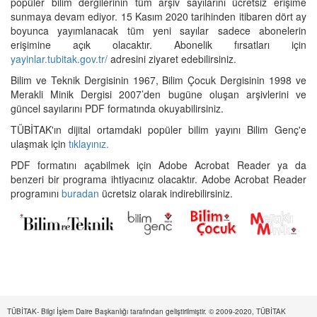
popüler bilim dergilerinin tüm arşiv sayılarını ücretsiz erişime
sunmaya devam ediyor. 15 Kasım 2020 tarihinden itibaren dört ay
boyunca yayımlanacak tüm yeni sayılar sadece abonelerin
erişimine açık olacaktır. Abonelik fırsatları için
yayinlar.tubitak.gov.tr/
adresini ziyaret edebilirsiniz.
Bilim ve Teknik Dergisinin 1967, Bilim Çocuk Dergisinin 1998 ve
Merakli Minik Dergisi 2007’den bugüne oluşan arşivlerini ve
güncel sayılarını PDF formatında okuyabilirsiniz.
TÜBİTAK'ın dijital ortamdaki popüler bilim yayını Bilim Genç'e
ulaşmak için
tıklayınız.
PDF formatını açabilmek için Adobe Acrobat Reader ya da
benzeri bir programa ihtiyacınız olacaktır. Adobe Acrobat Reader
programını
buradan
ücretsiz olarak indirebilirsiniz.
TÜBİTAK- Bilgi İşlem Daire Başkanlığı tarafından geliştirilmiştir. © 2009-2020, TÜBİTAK