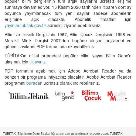
popüler bilim dergilerinin tüm arşiv sayılarını ücretsiz erişime
sunmaya devam ediyor. 15 Kasım 2020 tarihinden itibaren dört ay
boyunca yayımlanacak tüm yeni sayılar sadece abonelerin
erişimine açık olacaktır. Abonelik fırsatları için
yayinlar.tubitak.gov.tr/
adresini ziyaret edebilirsiniz.
Bilim ve Teknik Dergisinin 1967, Bilim Çocuk Dergisinin 1998 ve
Merakli Minik Dergisi 2007’den bugüne oluşan arşivlerini ve
güncel sayılarını PDF formatında okuyabilirsiniz.
TÜBİTAK'ın dijital ortamdaki popüler bilim yayını Bilim Genç'e
ulaşmak için
tıklayınız.
PDF formatını açabilmek için Adobe Acrobat Reader ya da
benzeri bir programa ihtiyacınız olacaktır. Adobe Acrobat Reader
programını
buradan
ücretsiz olarak indirebilirsiniz.
TÜBİTAK- Bilgi İşlem Daire Başkanlığı tarafından geliştirilmiştir. © 2009-2020, TÜBİTAK