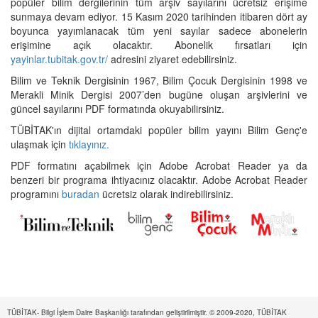
popüler bilim dergilerinin tüm arşiv sayılarını ücretsiz erişime
sunmaya devam ediyor. 15 Kasım 2020 tarihinden itibaren dört ay
boyunca yayımlanacak tüm yeni sayılar sadece abonelerin
erişimine açık olacaktır. Abonelik fırsatları için
yayinlar.tubitak.gov.tr/
adresini ziyaret edebilirsiniz.
Bilim ve Teknik Dergisinin 1967, Bilim Çocuk Dergisinin 1998 ve
Merakli Minik Dergisi 2007’den bugüne oluşan arşivlerini ve
güncel sayılarını PDF formatında okuyabilirsiniz.
TÜBİTAK'ın dijital ortamdaki popüler bilim yayını Bilim Genç'e
ulaşmak için
tıklayınız.
PDF formatını açabilmek için Adobe Acrobat Reader ya da
benzeri bir programa ihtiyacınız olacaktır. Adobe Acrobat Reader
programını
buradan
ücretsiz olarak indirebilirsiniz.
TÜBİTAK- Bilgi İşlem Daire Başkanlığı tarafından geliştirilmiştir. © 2009-2020, TÜBİTAK