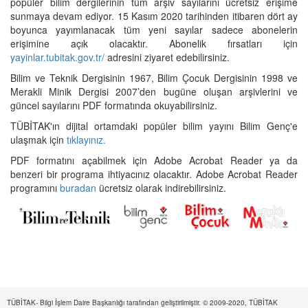
popüler bilim dergilerinin tüm arşiv sayılarını ücretsiz erişime
sunmaya devam ediyor. 15 Kasım 2020 tarihinden itibaren dört ay
boyunca yayımlanacak tüm yeni sayılar sadece abonelerin
erişimine açık olacaktır. Abonelik fırsatları için
yayinlar.tubitak.gov.tr/
adresini ziyaret edebilirsiniz.
Bilim ve Teknik Dergisinin 1967, Bilim Çocuk Dergisinin 1998 ve
Merakli Minik Dergisi 2007’den bugüne oluşan arşivlerini ve
güncel sayılarını PDF formatında okuyabilirsiniz.
TÜBİTAK'ın dijital ortamdaki popüler bilim yayını Bilim Genç'e
ulaşmak için
tıklayınız.
PDF formatını açabilmek için Adobe Acrobat Reader ya da
benzeri bir programa ihtiyacınız olacaktır. Adobe Acrobat Reader
programını
buradan
ücretsiz olarak indirebilirsiniz.
TÜBİTAK- Bilgi İşlem Daire Başkanlığı tarafından geliştirilmiştir. © 2009-2020, TÜBİTAK