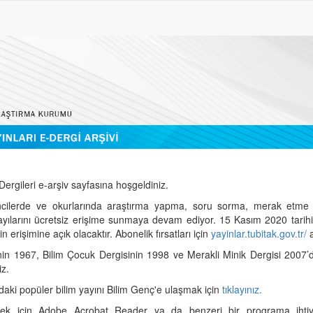
ergileri e-arşiv sayfasına hoşgeldiniz.
cilerde ve okurlarında araştırma yapma, soru sorma, merak etme 
sayılarını ücretsiz erişime sunmaya devam ediyor. 15 Kasım 2020 tari
 erişimine açık olacaktır. Abonelik fırsatları için
yayinlar.tubitak.gov.tr/
a
nin 1967, Bilim Çocuk Dergisinin 1998 ve Merakli Minik Dergisi 2007’
iz.
daki popüler bilim yayını Bilim Genç'e ulaşmak için
tıklayınız.
mek için Adobe Acrobat Reader ya da benzeri bir programa ihtiya