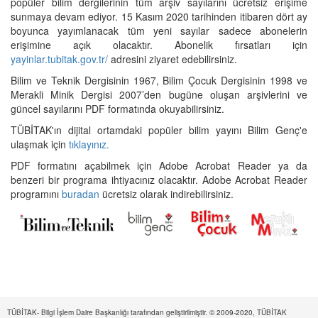
popüler bilim dergilerinin tüm arşiv sayılarını ücretsiz erişime
sunmaya devam ediyor. 15 Kasım 2020 tarihinden itibaren dört ay
boyunca yayımlanacak tüm yeni sayılar sadece abonelerin
erişimine açık olacaktır. Abonelik fırsatları için
yayinlar.tubitak.gov.tr/
adresini ziyaret edebilirsiniz.
Bilim ve Teknik Dergisinin 1967, Bilim Çocuk Dergisinin 1998 ve
Merakli Minik Dergisi 2007’den bugüne oluşan arşivlerini ve
güncel sayılarını PDF formatında okuyabilirsiniz.
TÜBİTAK'ın dijital ortamdaki popüler bilim yayını Bilim Genç'e
ulaşmak için
tıklayınız.
PDF formatını açabilmek için Adobe Acrobat Reader ya da
benzeri bir programa ihtiyacınız olacaktır. Adobe Acrobat Reader
programını
buradan
ücretsiz olarak indirebilirsiniz.
TÜBİTAK- Bilgi İşlem Daire Başkanlığı tarafından geliştirilmiştir. © 2009-2020, TÜBİTAK