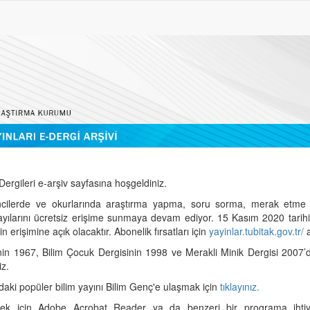
ergileri e-arşiv sayfasına hoşgeldiniz.
cilerde ve okurlarında araştırma yapma, soru sorma, merak etme 
sayılarını ücretsiz erişime sunmaya devam ediyor. 15 Kasım 2020 tari
 erişimine açık olacaktır. Abonelik fırsatları için
yayinlar.tubitak.gov.tr/
a
nin 1967, Bilim Çocuk Dergisinin 1998 ve Merakli Minik Dergisi 2007’
iz.
daki popüler bilim yayını Bilim Genç'e ulaşmak için
tıklayınız.
mek için Adobe Acrobat Reader ya da benzeri bir programa ihtiya