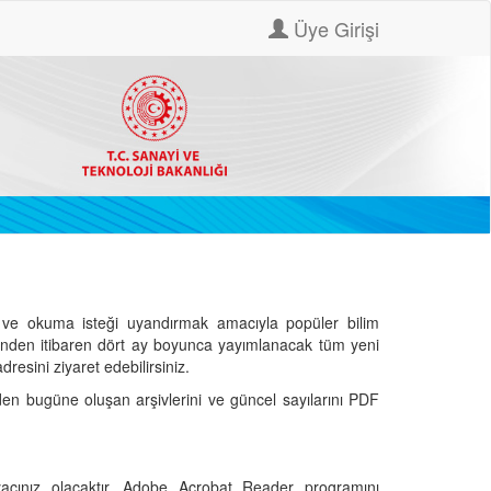
Üye Girişi
ve okuma isteği uyandırmak amacıyla popüler bilim
hinden itibaren dört ay boyunca yayımlanacak tüm yeni
dresini ziyaret edebilirsiniz.
den bugüne oluşan arşivlerini ve güncel sayılarını PDF
cınız olacaktır. Adobe Acrobat Reader programını