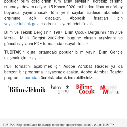
popüler bilim dergilerinin tüm arşiv sayılarını ücretsiz erişime
sunmaya devam ediyor. 15 Kasım 2020 tarihinden itibaren dört ay
boyunca yayımlanacak tüm yeni sayılar sadece abonelerin
erişimine açık olacaktır. Abonelik fırsatları için
yayinlar.tubitak.gov.tr/
adresini ziyaret edebilirsiniz.
Bilim ve Teknik Dergisinin 1967, Bilim Çocuk Dergisinin 1998 ve
Merakli Minik Dergisi 2007’den bugüne oluşan arşivlerini ve
güncel sayılarını PDF formatında okuyabilirsiniz.
TÜBİTAK'ın dijital ortamdaki popüler bilim yayını Bilim Genç'e
ulaşmak için
tıklayınız.
PDF formatını açabilmek için Adobe Acrobat Reader ya da
benzeri bir programa ihtiyacınız olacaktır. Adobe Acrobat Reader
programını
buradan
ücretsiz olarak indirebilirsiniz.
TÜBİTAK- Bilgi İşlem Daire Başkanlığı tarafından geliştirilmiştir. © 2009-2020, TÜBİTAK