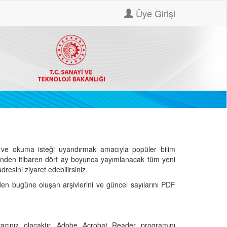
Üye Girişi
ve okuma isteği uyandırmak amacıyla popüler bilim
hinden itibaren dört ay boyunca yayımlanacak tüm yeni
dresini ziyaret edebilirsiniz.
den bugüne oluşan arşivlerini ve güncel sayılarını PDF
cınız olacaktır. Adobe Acrobat Reader programını