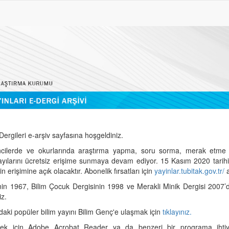
ergileri e-arşiv sayfasına hoşgeldiniz.
cilerde ve okurlarında araştırma yapma, soru sorma, merak etme 
sayılarını ücretsiz erişime sunmaya devam ediyor. 15 Kasım 2020 tari
 erişimine açık olacaktır. Abonelik fırsatları için
yayinlar.tubitak.gov.tr/
a
nin 1967, Bilim Çocuk Dergisinin 1998 ve Merakli Minik Dergisi 2007’
iz.
daki popüler bilim yayını Bilim Genç'e ulaşmak için
tıklayınız.
mek için Adobe Acrobat Reader ya da benzeri bir programa ihtiya