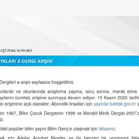
ergileri e-arşiv sayfasına hoşgeldiniz.
cilerde ve okurlarında araştırma yapma, soru sorma, merak etme 
sayılarını ücretsiz erişime sunmaya devam ediyor. 15 Kasım 2020 tari
 erişimine açık olacaktır. Abonelik fırsatları için
yayinlar.tubitak.gov.tr/
a
nin 1967, Bilim Çocuk Dergisinin 1998 ve Merakli Minik Dergisi 2007’
iz.
daki popüler bilim yayını Bilim Genç'e ulaşmak için
tıklayınız.
mek için Adobe Acrobat Reader ya da benzeri bir programa ihtiya