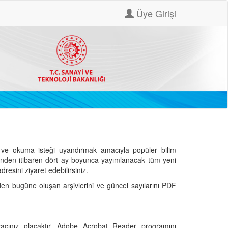
Üye Girişi
ve okuma isteği uyandırmak amacıyla popüler bilim
hinden itibaren dört ay boyunca yayımlanacak tüm yeni
dresini ziyaret edebilirsiniz.
den bugüne oluşan arşivlerini ve güncel sayılarını PDF
cınız olacaktır. Adobe Acrobat Reader programını