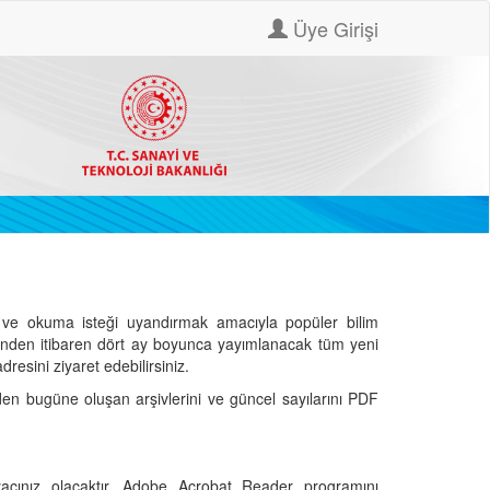
Üye Girişi
ve okuma isteği uyandırmak amacıyla popüler bilim
hinden itibaren dört ay boyunca yayımlanacak tüm yeni
dresini ziyaret edebilirsiniz.
den bugüne oluşan arşivlerini ve güncel sayılarını PDF
cınız olacaktır. Adobe Acrobat Reader programını