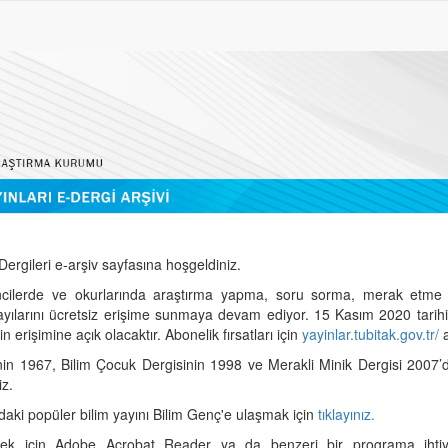
ergileri e-arşiv sayfasına hoşgeldiniz.
cilerde ve okurlarında araştırma yapma, soru sorma, merak etme 
sayılarını ücretsiz erişime sunmaya devam ediyor. 15 Kasım 2020 tari
 erişimine açık olacaktır. Abonelik fırsatları için
yayinlar.tubitak.gov.tr/
a
nin 1967, Bilim Çocuk Dergisinin 1998 ve Merakli Minik Dergisi 2007’
iz.
daki popüler bilim yayını Bilim Genç'e ulaşmak için
tıklayınız.
mek için Adobe Acrobat Reader ya da benzeri bir programa ihtiya