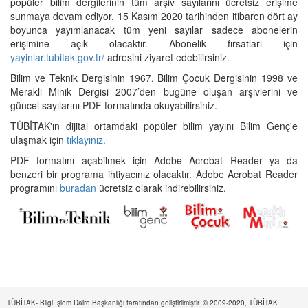
popüler bilim dergilerinin tüm arşiv sayılarını ücretsiz erişime
sunmaya devam ediyor. 15 Kasım 2020 tarihinden itibaren dört ay
boyunca yayımlanacak tüm yeni sayılar sadece abonelerin
erişimine açık olacaktır. Abonelik fırsatları için
yayinlar.tubitak.gov.tr/
adresini ziyaret edebilirsiniz.
Bilim ve Teknik Dergisinin 1967, Bilim Çocuk Dergisinin 1998 ve
Merakli Minik Dergisi 2007’den bugüne oluşan arşivlerini ve
güncel sayılarını PDF formatında okuyabilirsiniz.
TÜBİTAK'ın dijital ortamdaki popüler bilim yayını Bilim Genç'e
ulaşmak için
tıklayınız.
PDF formatını açabilmek için Adobe Acrobat Reader ya da
benzeri bir programa ihtiyacınız olacaktır. Adobe Acrobat Reader
programını
buradan
ücretsiz olarak indirebilirsiniz.
TÜBİTAK- Bilgi İşlem Daire Başkanlığı tarafından geliştirilmiştir. © 2009-2020, TÜBİTAK