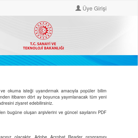
Üye Girişi
ve okuma isteği uyandırmak amacıyla popüler bilim
hinden itibaren dört ay boyunca yayımlanacak tüm yeni
dresini ziyaret edebilirsiniz.
den bugüne oluşan arşivlerini ve güncel sayılarını PDF
cınız olacaktır. Adobe Acrobat Reader programını