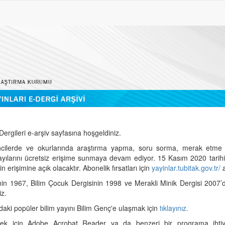
ergileri e-arşiv sayfasına hoşgeldiniz.
cilerde ve okurlarında araştırma yapma, soru sorma, merak etme 
sayılarını ücretsiz erişime sunmaya devam ediyor. 15 Kasım 2020 tari
 erişimine açık olacaktır. Abonelik fırsatları için
yayinlar.tubitak.gov.tr/
a
nin 1967, Bilim Çocuk Dergisinin 1998 ve Merakli Minik Dergisi 2007’
iz.
daki popüler bilim yayını Bilim Genç'e ulaşmak için
tıklayınız.
mek için Adobe Acrobat Reader ya da benzeri bir programa ihtiya