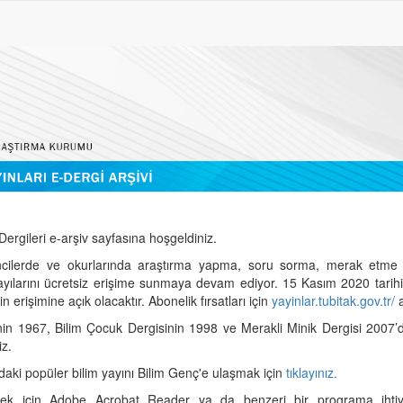
ergileri e-arşiv sayfasına hoşgeldiniz.
cilerde ve okurlarında araştırma yapma, soru sorma, merak etme 
sayılarını ücretsiz erişime sunmaya devam ediyor. 15 Kasım 2020 tari
 erişimine açık olacaktır. Abonelik fırsatları için
yayinlar.tubitak.gov.tr/
a
nin 1967, Bilim Çocuk Dergisinin 1998 ve Merakli Minik Dergisi 2007’
iz.
daki popüler bilim yayını Bilim Genç'e ulaşmak için
tıklayınız.
mek için Adobe Acrobat Reader ya da benzeri bir programa ihtiya