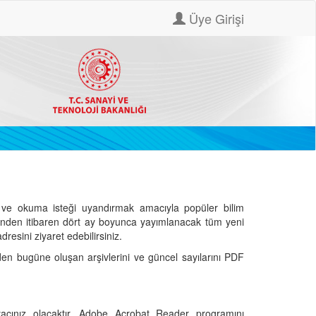
Üye Girişi
ve okuma isteği uyandırmak amacıyla popüler bilim
hinden itibaren dört ay boyunca yayımlanacak tüm yeni
dresini ziyaret edebilirsiniz.
den bugüne oluşan arşivlerini ve güncel sayılarını PDF
cınız olacaktır. Adobe Acrobat Reader programını