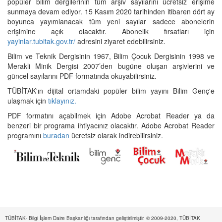
popüler bilim dergilerinin tüm arşiv sayılarını ücretsiz erişime
sunmaya devam ediyor. 15 Kasım 2020 tarihinden itibaren dört ay
boyunca yayımlanacak tüm yeni sayılar sadece abonelerin
erişimine açık olacaktır. Abonelik fırsatları için
yayinlar.tubitak.gov.tr/
adresini ziyaret edebilirsiniz.
Bilim ve Teknik Dergisinin 1967, Bilim Çocuk Dergisinin 1998 ve
Merakli Minik Dergisi 2007’den bugüne oluşan arşivlerini ve
güncel sayılarını PDF formatında okuyabilirsiniz.
TÜBİTAK'ın dijital ortamdaki popüler bilim yayını Bilim Genç'e
ulaşmak için
tıklayınız.
PDF formatını açabilmek için Adobe Acrobat Reader ya da
benzeri bir programa ihtiyacınız olacaktır. Adobe Acrobat Reader
programını
buradan
ücretsiz olarak indirebilirsiniz.
TÜBİTAK- Bilgi İşlem Daire Başkanlığı tarafından geliştirilmiştir. © 2009-2020, TÜBİTAK