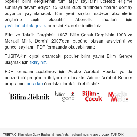
popüler bilim dergilerinin tüm arşiv sayılarını ücretsiz erişime
sunmaya devam ediyor. 15 Kasım 2020 tarihinden itibaren dört ay
boyunca yayımlanacak tüm yeni sayılar sadece abonelerin
erişimine açık olacaktır. Abonelik fırsatları için
yayinlar.tubitak.gov.tr/
adresini ziyaret edebilirsiniz.
Bilim ve Teknik Dergisinin 1967, Bilim Çocuk Dergisinin 1998 ve
Merakli Minik Dergisi 2007’den bugüne oluşan arşivlerini ve
güncel sayılarını PDF formatında okuyabilirsiniz.
TÜBİTAK'ın dijital ortamdaki popüler bilim yayını Bilim Genç'e
ulaşmak için
tıklayınız.
PDF formatını açabilmek için Adobe Acrobat Reader ya da
benzeri bir programa ihtiyacınız olacaktır. Adobe Acrobat Reader
programını
buradan
ücretsiz olarak indirebilirsiniz.
TÜBİTAK- Bilgi İşlem Daire Başkanlığı tarafından geliştirilmiştir. © 2009-2020, TÜBİTAK