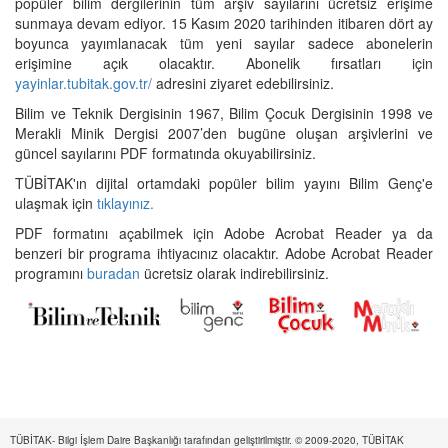
popüler bilim dergilerinin tüm arşiv sayılarını ücretsiz erişime
sunmaya devam ediyor. 15 Kasım 2020 tarihinden itibaren dört ay
boyunca yayımlanacak tüm yeni sayılar sadece abonelerin
erişimine açık olacaktır. Abonelik fırsatları için
yayinlar.tubitak.gov.tr/
adresini ziyaret edebilirsiniz.
Bilim ve Teknik Dergisinin 1967, Bilim Çocuk Dergisinin 1998 ve
Merakli Minik Dergisi 2007’den bugüne oluşan arşivlerini ve
güncel sayılarını PDF formatında okuyabilirsiniz.
TÜBİTAK'ın dijital ortamdaki popüler bilim yayını Bilim Genç'e
ulaşmak için
tıklayınız.
PDF formatını açabilmek için Adobe Acrobat Reader ya da
benzeri bir programa ihtiyacınız olacaktır. Adobe Acrobat Reader
programını
buradan
ücretsiz olarak indirebilirsiniz.
TÜBİTAK- Bilgi İşlem Daire Başkanlığı tarafından geliştirilmiştir. © 2009-2020, TÜBİTAK