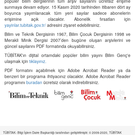
popüler bilim dergilerinin tüm arşiv sayılarını ücretsiz erişime
sunmaya devam ediyor. 15 Kasım 2020 tarihinden itibaren dört ay
boyunca yayımlanacak tüm yeni sayılar sadece abonelerin
erişimine açık olacaktır. Abonelik fırsatları için
yayinlar.tubitak.gov.tr/
adresini ziyaret edebilirsiniz.
Bilim ve Teknik Dergisinin 1967, Bilim Çocuk Dergisinin 1998 ve
Merakli Minik Dergisi 2007’den bugüne oluşan arşivlerini ve
güncel sayılarını PDF formatında okuyabilirsiniz.
TÜBİTAK'ın dijital ortamdaki popüler bilim yayını Bilim Genç'e
ulaşmak için
tıklayınız.
PDF formatını açabilmek için Adobe Acrobat Reader ya da
benzeri bir programa ihtiyacınız olacaktır. Adobe Acrobat Reader
programını
buradan
ücretsiz olarak indirebilirsiniz.
TÜBİTAK- Bilgi İşlem Daire Başkanlığı tarafından geliştirilmiştir. © 2009-2020, TÜBİTAK