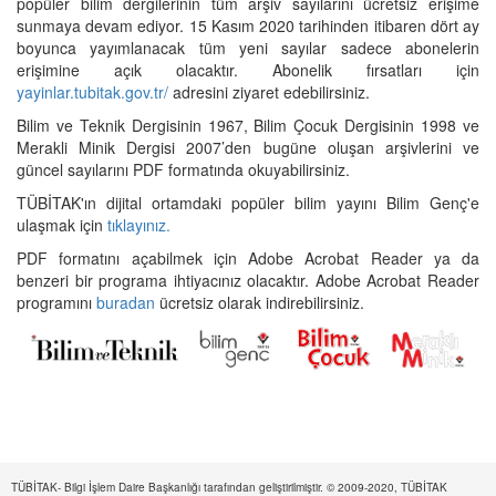
popüler bilim dergilerinin tüm arşiv sayılarını ücretsiz erişime
sunmaya devam ediyor. 15 Kasım 2020 tarihinden itibaren dört ay
boyunca yayımlanacak tüm yeni sayılar sadece abonelerin
erişimine açık olacaktır. Abonelik fırsatları için
yayinlar.tubitak.gov.tr/
adresini ziyaret edebilirsiniz.
Bilim ve Teknik Dergisinin 1967, Bilim Çocuk Dergisinin 1998 ve
Merakli Minik Dergisi 2007’den bugüne oluşan arşivlerini ve
güncel sayılarını PDF formatında okuyabilirsiniz.
TÜBİTAK'ın dijital ortamdaki popüler bilim yayını Bilim Genç'e
ulaşmak için
tıklayınız.
PDF formatını açabilmek için Adobe Acrobat Reader ya da
benzeri bir programa ihtiyacınız olacaktır. Adobe Acrobat Reader
programını
buradan
ücretsiz olarak indirebilirsiniz.
TÜBİTAK- Bilgi İşlem Daire Başkanlığı tarafından geliştirilmiştir. © 2009-2020, TÜBİTAK