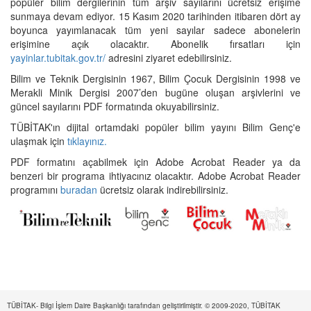
popüler bilim dergilerinin tüm arşiv sayılarını ücretsiz erişime
sunmaya devam ediyor. 15 Kasım 2020 tarihinden itibaren dört ay
boyunca yayımlanacak tüm yeni sayılar sadece abonelerin
erişimine açık olacaktır. Abonelik fırsatları için
yayinlar.tubitak.gov.tr/
adresini ziyaret edebilirsiniz.
Bilim ve Teknik Dergisinin 1967, Bilim Çocuk Dergisinin 1998 ve
Merakli Minik Dergisi 2007’den bugüne oluşan arşivlerini ve
güncel sayılarını PDF formatında okuyabilirsiniz.
TÜBİTAK'ın dijital ortamdaki popüler bilim yayını Bilim Genç'e
ulaşmak için
tıklayınız.
PDF formatını açabilmek için Adobe Acrobat Reader ya da
benzeri bir programa ihtiyacınız olacaktır. Adobe Acrobat Reader
programını
buradan
ücretsiz olarak indirebilirsiniz.
TÜBİTAK- Bilgi İşlem Daire Başkanlığı tarafından geliştirilmiştir. © 2009-2020, TÜBİTAK