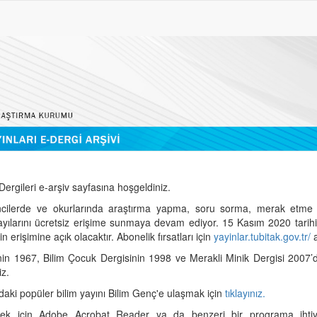
ergileri e-arşiv sayfasına hoşgeldiniz.
cilerde ve okurlarında araştırma yapma, soru sorma, merak etme 
sayılarını ücretsiz erişime sunmaya devam ediyor. 15 Kasım 2020 tari
 erişimine açık olacaktır. Abonelik fırsatları için
yayinlar.tubitak.gov.tr/
a
nin 1967, Bilim Çocuk Dergisinin 1998 ve Merakli Minik Dergisi 2007’
iz.
daki popüler bilim yayını Bilim Genç'e ulaşmak için
tıklayınız.
mek için Adobe Acrobat Reader ya da benzeri bir programa ihtiya