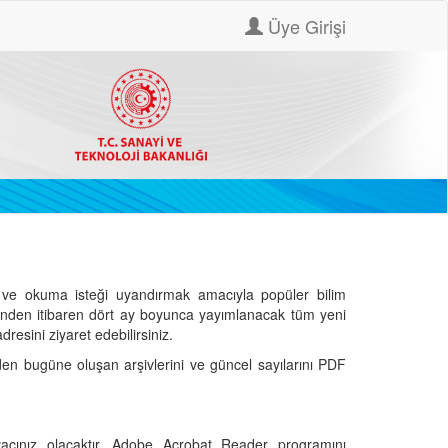
Üye Girişi
ve okuma isteği uyandırmak amacıyla popüler bilim
hinden itibaren dört ay boyunca yayımlanacak tüm yeni
dresini ziyaret edebilirsiniz.
den bugüne oluşan arşivlerini ve güncel sayılarını PDF
cınız olacaktır. Adobe Acrobat Reader programını