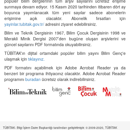
popüler bilim dergilerinin tüm arşiv sayılarını ücretsiz erişime
sunmaya devam ediyor. 15 Kasım 2020 tarihinden itibaren dört ay
boyunca yayımlanacak tüm yeni sayılar sadece abonelerin
erişimine açık olacaktır. Abonelik fırsatları için
yayinlar.tubitak.gov.tr/
adresini ziyaret edebilirsiniz.
Bilim ve Teknik Dergisinin 1967, Bilim Çocuk Dergisinin 1998 ve
Merakli Minik Dergisi 2007’den bugüne oluşan arşivlerini ve
güncel sayılarını PDF formatında okuyabilirsiniz.
TÜBİTAK'ın dijital ortamdaki popüler bilim yayını Bilim Genç'e
ulaşmak için
tıklayınız.
PDF formatını açabilmek için Adobe Acrobat Reader ya da
benzeri bir programa ihtiyacınız olacaktır. Adobe Acrobat Reader
programını
buradan
ücretsiz olarak indirebilirsiniz.
TÜBİTAK- Bilgi İşlem Daire Başkanlığı tarafından geliştirilmiştir. © 2009-2020, TÜBİTAK