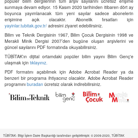
popüler bilim dergilerinin tüm arşiv sayılarını ücretsiz erişime
sunmaya devam ediyor. 15 Kasım 2020 tarihinden itibaren dört ay
boyunca yayımlanacak tüm yeni sayılar sadece abonelerin
erişimine açık olacaktır. Abonelik fırsatları için
yayinlar.tubitak.gov.tr/
adresini ziyaret edebilirsiniz.
Bilim ve Teknik Dergisinin 1967, Bilim Çocuk Dergisinin 1998 ve
Merakli Minik Dergisi 2007’den bugüne oluşan arşivlerini ve
güncel sayılarını PDF formatında okuyabilirsiniz.
TÜBİTAK'ın dijital ortamdaki popüler bilim yayını Bilim Genç'e
ulaşmak için
tıklayınız.
PDF formatını açabilmek için Adobe Acrobat Reader ya da
benzeri bir programa ihtiyacınız olacaktır. Adobe Acrobat Reader
programını
buradan
ücretsiz olarak indirebilirsiniz.
TÜBİTAK- Bilgi İşlem Daire Başkanlığı tarafından geliştirilmiştir. © 2009-2020, TÜBİTAK