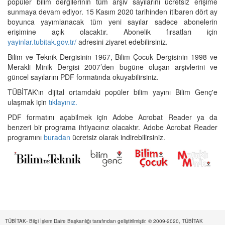
popüler bilim dergilerinin tüm arşiv sayılarını ücretsiz erişime
sunmaya devam ediyor. 15 Kasım 2020 tarihinden itibaren dört ay
boyunca yayımlanacak tüm yeni sayılar sadece abonelerin
erişimine açık olacaktır. Abonelik fırsatları için
yayinlar.tubitak.gov.tr/
adresini ziyaret edebilirsiniz.
Bilim ve Teknik Dergisinin 1967, Bilim Çocuk Dergisinin 1998 ve
Merakli Minik Dergisi 2007’den bugüne oluşan arşivlerini ve
güncel sayılarını PDF formatında okuyabilirsiniz.
TÜBİTAK'ın dijital ortamdaki popüler bilim yayını Bilim Genç'e
ulaşmak için
tıklayınız.
PDF formatını açabilmek için Adobe Acrobat Reader ya da
benzeri bir programa ihtiyacınız olacaktır. Adobe Acrobat Reader
programını
buradan
ücretsiz olarak indirebilirsiniz.
TÜBİTAK- Bilgi İşlem Daire Başkanlığı tarafından geliştirilmiştir. © 2009-2020, TÜBİTAK