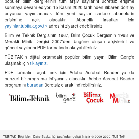
popüler bilim dergilerinin tüm arşiv sayılarını ücretsiz erişime
sunmaya devam ediyor. 15 Kasım 2020 tarihinden itibaren dört ay
boyunca yayımlanacak tüm yeni sayılar sadece abonelerin
erişimine açık olacaktır. Abonelik fırsatları için
yayinlar.tubitak.gov.tr/
adresini ziyaret edebilirsiniz.
Bilim ve Teknik Dergisinin 1967, Bilim Çocuk Dergisinin 1998 ve
Merakli Minik Dergisi 2007’den bugüne oluşan arşivlerini ve
güncel sayılarını PDF formatında okuyabilirsiniz.
TÜBİTAK'ın dijital ortamdaki popüler bilim yayını Bilim Genç'e
ulaşmak için
tıklayınız.
PDF formatını açabilmek için Adobe Acrobat Reader ya da
benzeri bir programa ihtiyacınız olacaktır. Adobe Acrobat Reader
programını
buradan
ücretsiz olarak indirebilirsiniz.
TÜBİTAK- Bilgi İşlem Daire Başkanlığı tarafından geliştirilmiştir. © 2009-2020, TÜBİTAK