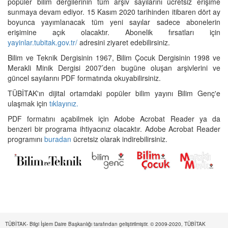
popüler bilim dergilerinin tüm arşiv sayılarını ücretsiz erişime
sunmaya devam ediyor. 15 Kasım 2020 tarihinden itibaren dört ay
boyunca yayımlanacak tüm yeni sayılar sadece abonelerin
erişimine açık olacaktır. Abonelik fırsatları için
yayinlar.tubitak.gov.tr/
adresini ziyaret edebilirsiniz.
Bilim ve Teknik Dergisinin 1967, Bilim Çocuk Dergisinin 1998 ve
Merakli Minik Dergisi 2007’den bugüne oluşan arşivlerini ve
güncel sayılarını PDF formatında okuyabilirsiniz.
TÜBİTAK'ın dijital ortamdaki popüler bilim yayını Bilim Genç'e
ulaşmak için
tıklayınız.
PDF formatını açabilmek için Adobe Acrobat Reader ya da
benzeri bir programa ihtiyacınız olacaktır. Adobe Acrobat Reader
programını
buradan
ücretsiz olarak indirebilirsiniz.
TÜBİTAK- Bilgi İşlem Daire Başkanlığı tarafından geliştirilmiştir. © 2009-2020, TÜBİTAK